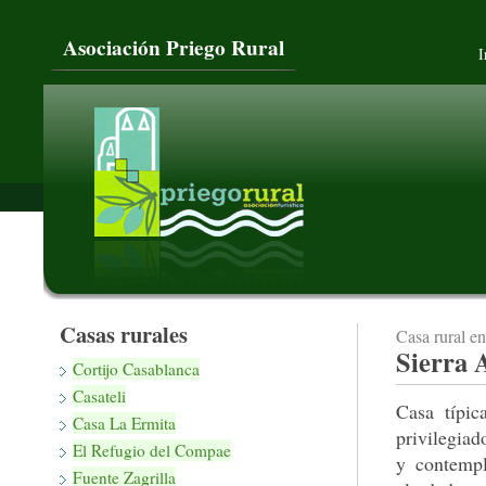
Asociación Priego Rural
I
Casas rurales
Casa rural e
Sierra 
Cortijo Casablanca
Casateli
Casa tí­pi
Casa La Ermita
privilegiad
El Refugio del Compae
y contempl
Fuente Zagrilla