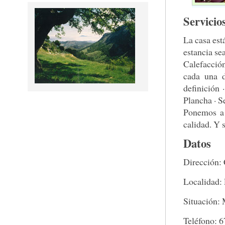
Servicio
La casa est
estancia se
Calefacción
cada una d
definición 
Plancha · S
Ponemos a 
calidad. Y 
Datos
Dirección: 
Localidad:
Situación:
Teléfono: 