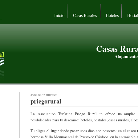
Inicio
Casas Rurales
Hoteles
Hosta
Casas Rura
Alojamiento
asociación turística
priegorural
La Asociación Turística Priego Rural te ofrece un amplio 
posibilidades para tu descanso: hoteles, hostales, casas rurales, alber
Tú eliges el lugar donde pasar unos días con nosotros: en el casco 
hermosa Villa Monumental de Priego de Córdoba, en la entrañable 