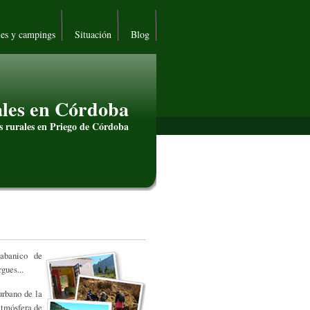
les y campings
Situación
Blog
les en Córdoba
s rurales en Priego de Córdoba
abanico de
gues...
urbano de la
atmósfera de