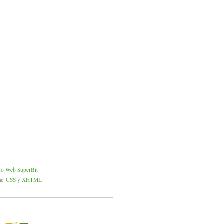
ño Web SuperBit
dar
CSS
y
XHTML