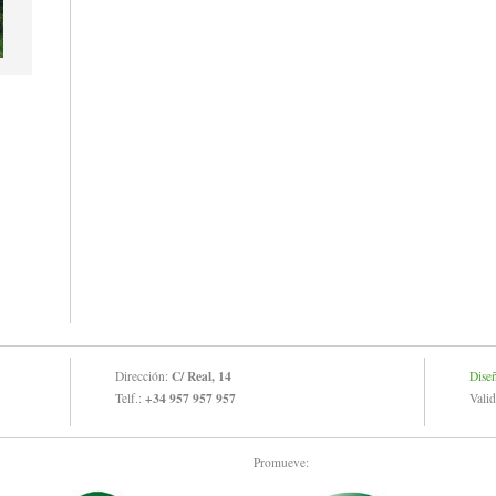
C/ Real, 14
Dirección:
Dise
+34 957 957 957
Telf.:
Vali
Promueve: